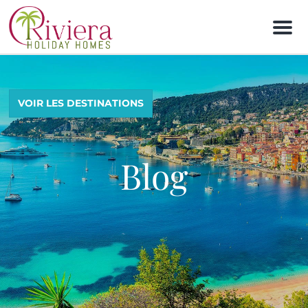
M
e
n
u
VOIR LES DESTINATIONS
Blog