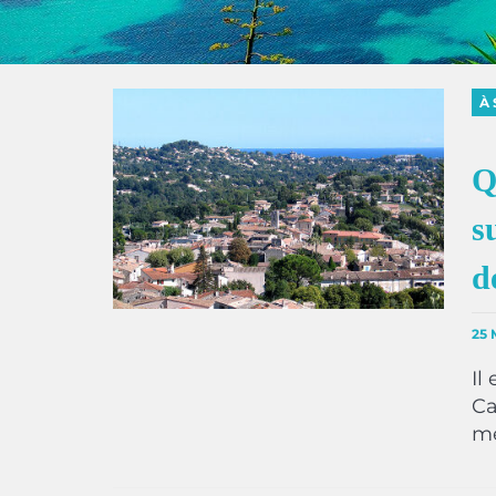
À 
Q
s
d
25 
Il
Ca
mé