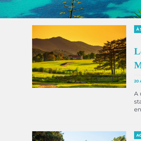
À 
L
M
20 
A 
st
en
AC