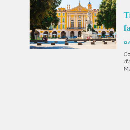
T
f
12 
Co
d’
Ma