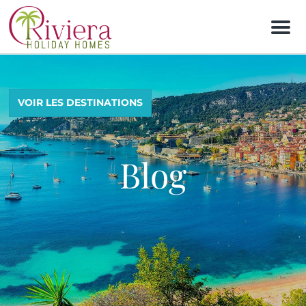
M
e
n
u
VOIR LES DESTINATIONS
Blog