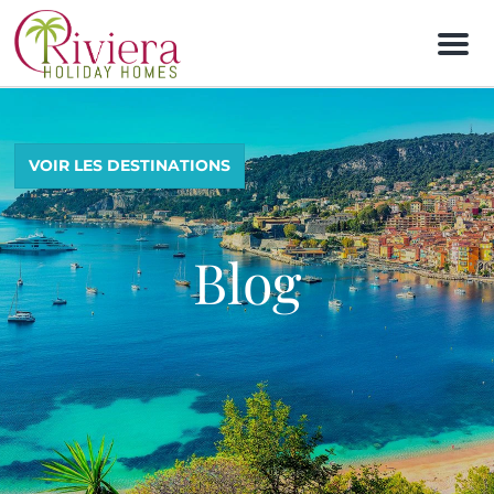
M
e
n
u
VOIR LES DESTINATIONS
Blog