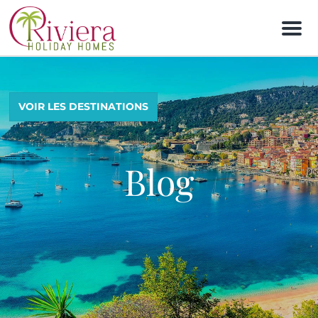
M
e
n
u
VOIR LES DESTINATIONS
Blog