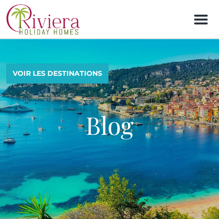
M
e
n
u
VOIR LES DESTINATIONS
Blog